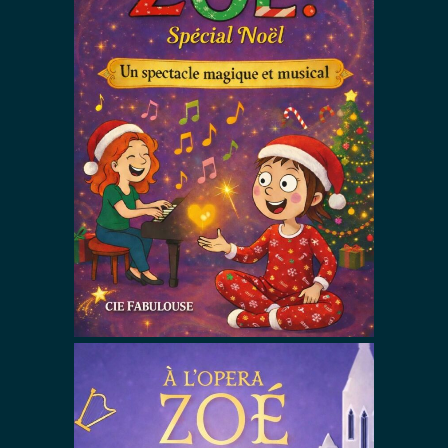
Libère tes
émotions Zoé
! Spécial NOEL
Spectacles De Noël