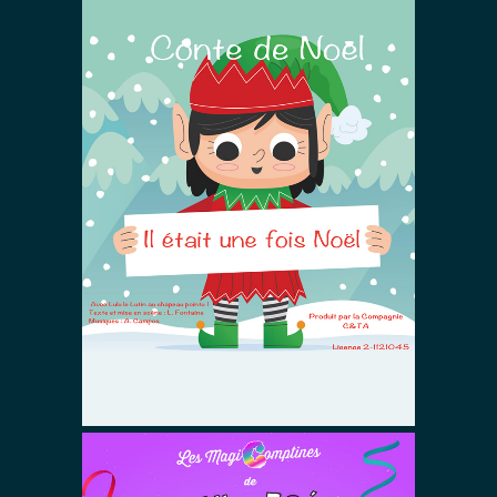
Il était une
fois Noël
Spectacles De Magie &
Comptines
Spectacles De Noël