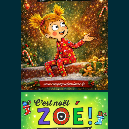
La nuit
magique de
noël
Autres Spectacles De Magie
Spectacles De Magie Avec Zoé
Spectacles De Noël