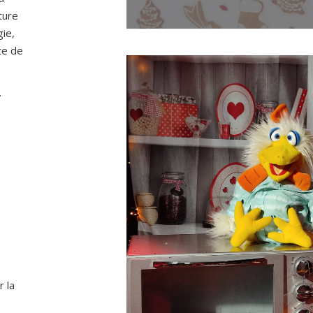
ture
gie,
te de
…
r la