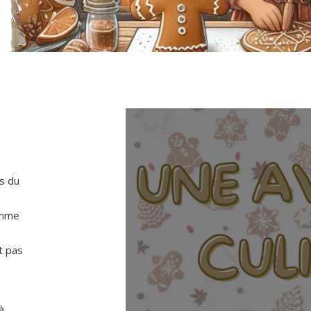
s du
omme
ut pas
à