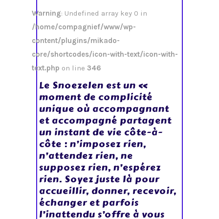
Warning
: Undefined array key 0 in
/home/compagnief/www/wp-
content/plugins/mikado-
core/shortcodes/icon-with-text/icon-with-
text.php
on line
346
Le Snoezelen est un «
moment de complicité
unique où accompagnant
et accompagné partagent
un instant de vie côte-à-
côte : n’imposez rien,
n’attendez rien, ne
supposez rien, n’espérez
rien. Soyez juste là pour
accueillir, donner, recevoir,
échanger et parfois
l’inattendu s’offre à vous