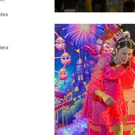
sées
lera