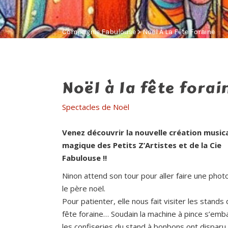
Compagnie Fabulouse
>
Noël À La Fête Foraine
Noël à la fête forai
Spectacles de Noël
Venez découvrir la nouvelle création music
magique des Petits Z’Artistes et de la Cie
Fabulouse !!
Ninon attend son tour pour aller faire une phot
le père noël.
Pour patienter, elle nous fait visiter les stands 
fête foraine… Soudain la machine à pince s’emba
les confiseries du stand à bonbons ont disparu