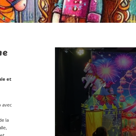
ne
ale et
o avec
de la
lle,
 et