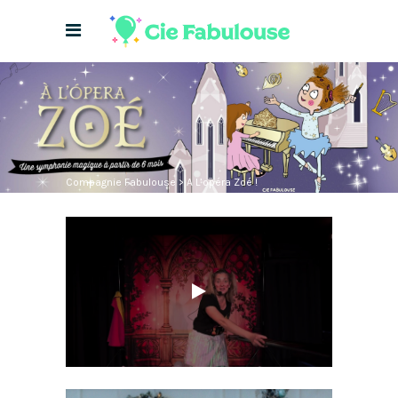
Compagnie Fabulouse
>
A L’opéra Zoé !