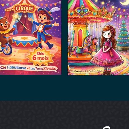
Le Cirque
Magie à la
Enchanté
fête foraine