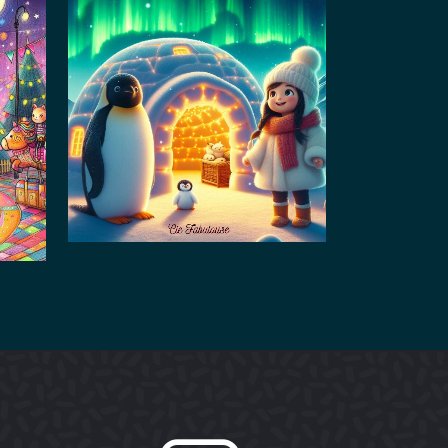
L’igloo
fantastique