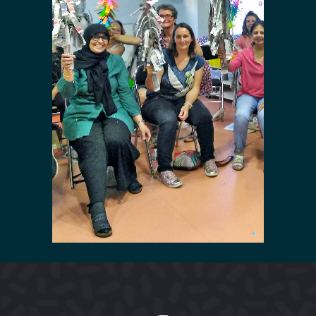
Formation de
magie pour
les
professions de
la petite
enfance