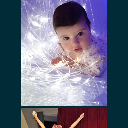
Espace
Snoezelen
éphémère
petite
enfance