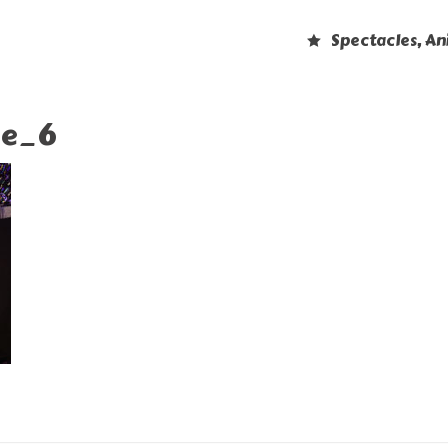
Spectacles, A
oe_6